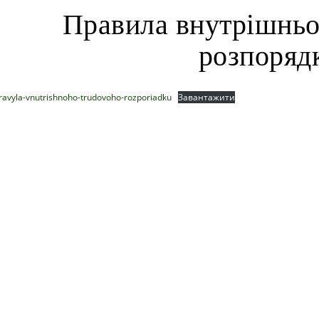
Правила внутрішньо
розпоряд
ravyla-vnutrishnoho-trudovoho-rozporiadku
Завантажити