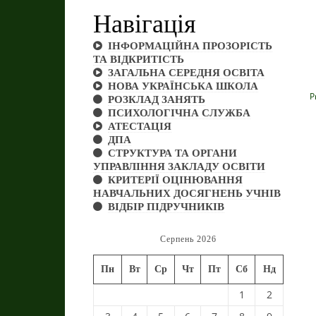
Навігація
ІНФОРМАЦІЙНА ПРОЗОРІСТЬ
ТА ВІДКРИТІСТЬ
ЗАГАЛЬНА СЕРЕДНЯ ОСВІТА
НОВА УКРАЇНСЬКА ШКОЛА
P
РОЗКЛАД ЗАНЯТЬ
ПСИХОЛОГІЧНА СЛУЖБА
АТЕСТАЦІЯ
ДПА
СТРУКТУРА ТА ОРГАНИ
УПРАВЛІННЯ ЗАКЛАДУ ОСВІТИ
КРИТЕРІЇ ОЦІНЮВАННЯ
НАВЧАЛЬНИХ ДОСЯГНЕНЬ УЧНІВ
ВІДБІР ПІДРУЧНИКІВ
Серпень 2026
Пн
Вт
Ср
Чт
Пт
Сб
Нд
1
2