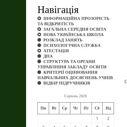
Навігація
ІНФОРМАЦІЙНА ПРОЗОРІСТЬ
ТА ВІДКРИТІСТЬ
ЗАГАЛЬНА СЕРЕДНЯ ОСВІТА
НОВА УКРАЇНСЬКА ШКОЛА
РОЗКЛАД ЗАНЯТЬ
ПСИХОЛОГІЧНА СЛУЖБА
АТЕСТАЦІЯ
ДПА
СТРУКТУРА ТА ОРГАНИ
УПРАВЛІННЯ ЗАКЛАДУ ОСВІТИ
КРИТЕРІЇ ОЦІНЮВАННЯ
НАВЧАЛЬНИХ ДОСЯГНЕНЬ УЧНІВ
С
ВІДБІР ПІДРУЧНИКІВ
Серпень 2026
Пн
Вт
Ср
Чт
Пт
Сб
Нд
1
2