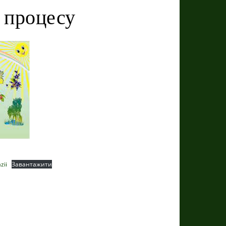
 процесу
zii
Завантажити