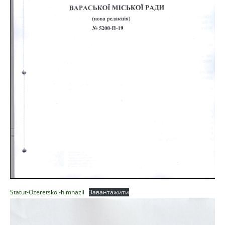
Statut-Ozeretskoi-himnazii
Завантажити