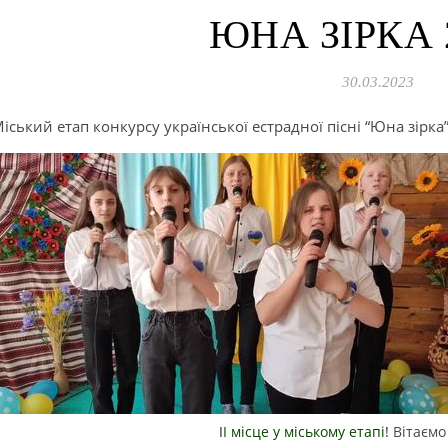
ЮНА ЗІРКА 
30.03.2023
іський етап конкурсу української естрадної пісні “Юна зірка”
ІІ місце у міському етапі!
Вітаємо