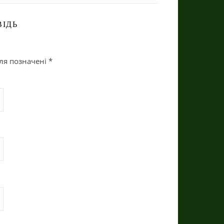
ІДЬ
оля позначені
*