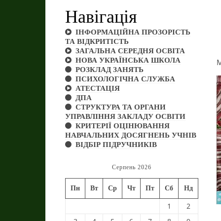
Навігація
ІНФОРМАЦІЙНА ПРОЗОРІСТЬ
ТА ВІДКРИТІСТЬ
ЗАГАЛЬНА СЕРЕДНЯ ОСВІТА
НОВА УКРАЇНСЬКА ШКОЛА
М
РОЗКЛАД ЗАНЯТЬ
ПСИХОЛОГІЧНА СЛУЖБА
АТЕСТАЦІЯ
ДПА
СТРУКТУРА ТА ОРГАНИ
УПРАВЛІННЯ ЗАКЛАДУ ОСВІТИ
КРИТЕРІЇ ОЦІНЮВАННЯ
НАВЧАЛЬНИХ ДОСЯГНЕНЬ УЧНІВ
ВІДБІР ПІДРУЧНИКІВ
Серпень 2026
Пн
Вт
Ср
Чт
Пт
Сб
Нд
1
2